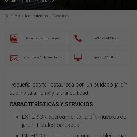
Camino La Callejeta Nº12
Inicio
Alojamientos
Casa Inés
Galería de Imágenes
+34 922430625
reservas@islabonita.es
goo.gl/2EUPkD
Pequeña casita restaurada con un cuidado jardín
que invita al relax y la tranquilidad.
CARACTERÍSTICAS Y SERVICIOS
EXTERIOR: aparcamiento, jardín, muebles del
jardín, frutales, barbacoa.
INTERIOR: Un dormitorio doble(camas