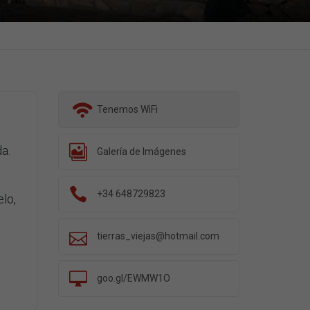
Tenemos WiFi
a.
Galería de Imágenes
+34 648729823
lo,
tierras_viejas@hotmail.com
goo.gl/EWMW1O