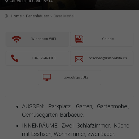
Carretera La Costa Nº14
Home
Ferienhäuser
Casa Medel
Wir haben WiFi
Galerie
+34 922463018
reservas@islabonita.es
goo.gl/qwdUkj
AUSSEN: Parkplatz, Garten, Gartenmöbel,
Gemüsegarten, Barbacue.
INNENRÄUME: Zwei Schlafzimmer, Küche
mit Esstisch, Wohnzimmer, zwei Bäder.