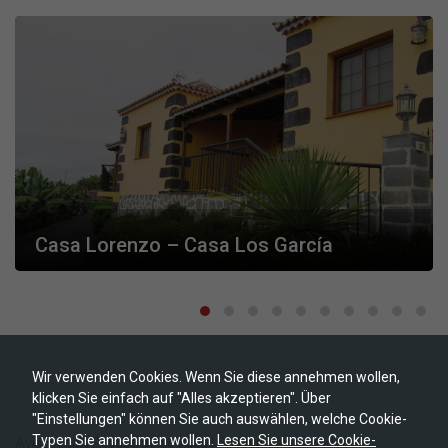
Notwendig
Diese
Cookies
sind nicht
optional. Sie
werden
benötigt,
damit die
Website
funktioniert.
Statistik
Casa Lorenzo – Casa Los García
Mit diesen
Cookies können
wir die
Funktionsweise
und Struktur
der Website auf
Basis der
Nutzung
verbessern.
Wir verwenden Cookies. Wenn Sie diese annehmen wollen,
klicken Sie einfach auf "Alles akzeptieren". Über
"Einstellungen" können Sie auch auswählen, welche Cookie-
Erfahrung
Typen Sie annehmen wollen.
Lesen Sie unsere Cookie-
Aviso legal
|
Política de cookies
|
Política de privacidad