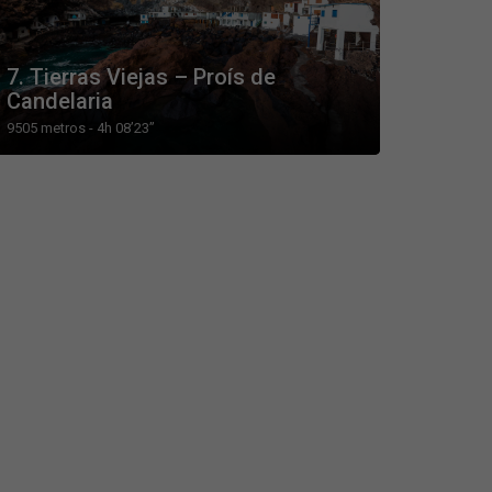
7. Tierras Viejas – Proís de
Candelaria
9505 metros - 4h 08’23’’