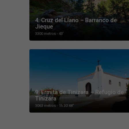
4. Cruz del Llano – Barranco de
Jieque
3300 metros - 43’
9. Ermita de Tinizara – Refugio de
Tinizara
3063 metros - 1h 30’48’’