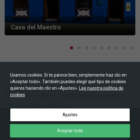
para que
funcione la
web.
Casa del Maestro
Estadísticas
Para que
podamos
mejorar la
funcionalidad
y estructura
de la web, en
base a cómo
se usa la
Usamos cookies. Si te parece bien, simplemente haz clic en
web.
«Aceptar todo». También puedes elegir qué tipo de cookies
quieres haciendo clic en «Ajustes».
Lee nuestra política de
Aviso legal
|
Política de cookies
|
Política de privacidad
cookies
Ayuntamiento de Tijarafe
- Todos los derechos reservados
Experiencia
Para que
nuestra web
funcione lo
Ajustes
mejor posible
durante tu
visita. Si
Aceptar todo
rechaza estas
cookies,